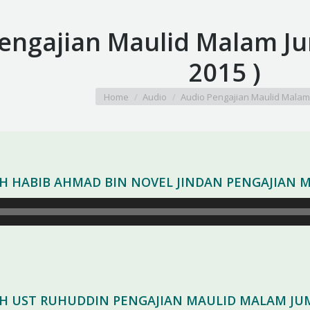
engajian Maulid Malam Ju
2015 )
You are here:
Home
Audio
Audio Pengajian Maulid Malam
AH HABIB AHMAD BIN NOVEL JINDAN PENGAJIAN 
AH UST RUHUDDIN PENGAJIAN MAULID MALAM JU