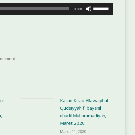
Gunakan
menurunkan
00:00
Anak
volume.
Panah
Atas/Bawah
untuk
menaikkan
atau
 comment
menurunkan
volume.
ul
Kajian Kitab Allawaqihul
Qudsiyyah fi bayanil
,
uhudil Muhammadiyah,
Maret 2020
Maret 11, 2020