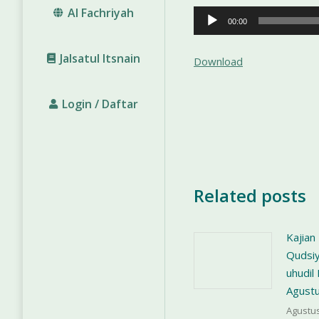
Al Fachriyah
Pemutar
00:00
Audio
Jalsatul Itsnain
Download
Login / Daftar
Related posts
Kajian
Qudsiy
uhudi
Agust
Agustus