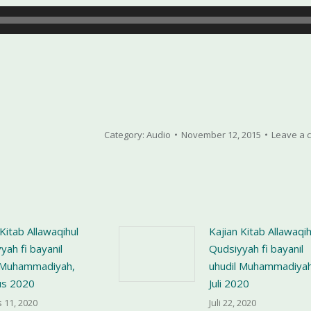
Category:
Audio
November 12, 2015
Leave a
 Kitab Allawaqihul
Kajian Kitab Allawaqih
yah fi bayanil
Qudsiyyah fi bayanil
l Muhammadiyah,
uhudil Muhammadiyah
us 2020
Juli 2020
 11, 2020
Juli 22, 2020