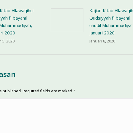
 Kitab Allawaqihul
Kajian Kitab Allawaqih
yah fi bayanil
Qudsiyyah fi bayanil
l Muhammadiyah,
uhudil Muhammadiyah
ri 2020
Januari 2020
i 5, 2020
Januari 8, 2020
lasan
be published. Required fields are marked
*