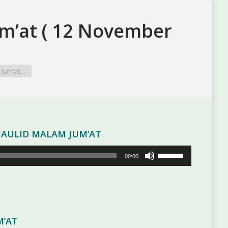
m’at ( 12 November
 Jum’at…
MAULID MALAM JUM’AT
Gunakan
00:00
Anak
Panah
Atas/Bawah
untuk
menaikkan
M’AT
atau