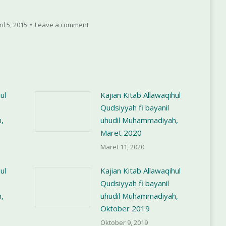
menaikkan
atau
il 5, 2015
Leave a comment
menurunkan
volume.
ul
Kajian Kitab Allawaqihul
Qudsiyyah fi bayanil
,
uhudil Muhammadiyah,
Maret 2020
Maret 11, 2020
ul
Kajian Kitab Allawaqihul
Qudsiyyah fi bayanil
,
uhudil Muhammadiyah,
Oktober 2019
Oktober 9, 2019