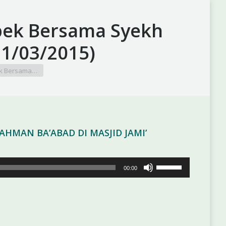
bek Bersama Syekh
1/03/2015)
ek Bersama…
HMAN BA’ABAD DI MASJID JAMI’
Gunakan
00:00
Anak
Panah
Atas/Bawah
untuk