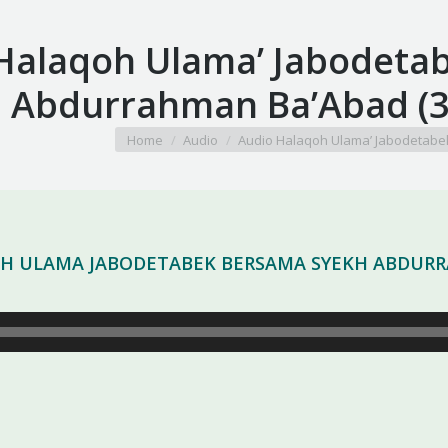
Halaqoh Ulama’ Jabodeta
Abdurrahman Ba’Abad (3
You are here:
Home
Audio
Audio Halaqoh Ulama’ Jabodetab
OH ULAMA JABODETABEK BERSAMA SYEKH ABDURRA