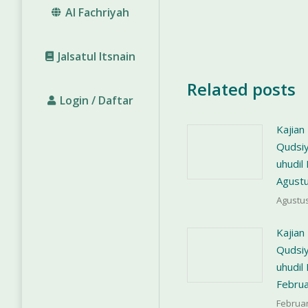
Al Fachriyah
Jalsatul Itsnain
Related posts
Login / Daftar
Kajian
Qudsiy
uhudi
Agust
Agustus
Kajian
Qudsiy
uhudi
Februa
Februar