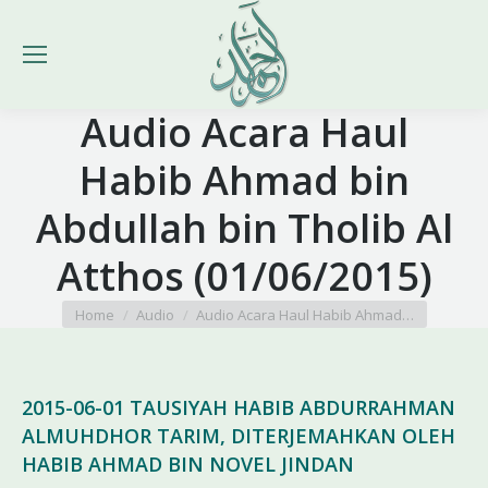
Audio Acara Haul
Habib Ahmad bin
Abdullah bin Tholib Al
Atthos (01/06/2015)
You are here:
Home
Audio
Audio Acara Haul Habib Ahmad…
2015-06-01 TAUSIYAH HABIB ABDURRAHMAN
ALMUHDHOR TARIM, DITERJEMAHKAN OLEH
HABIB AHMAD BIN NOVEL JINDAN