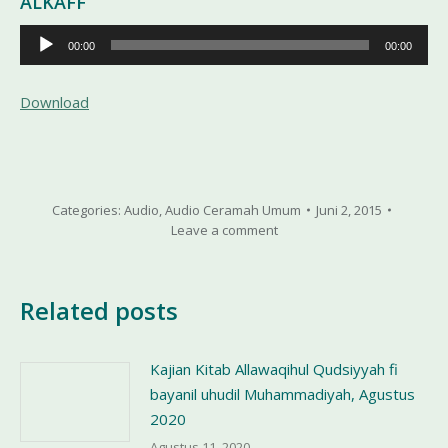
ALKAFF
Pemutar
00:00
00:00
Audio
Download
Categories:
Audio
,
Audio Ceramah Umum
Juni 2, 2015
Leave a comment
Related posts
Kajian Kitab Allawaqihul Qudsiyyah fi
bayanil uhudil Muhammadiyah, Agustus
2020
Agustus 11, 2020