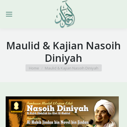
Maulid & Kajian Nasoih
Diniyah
You are here:
Home
Maulid & Kajian Nasoih Diniyah